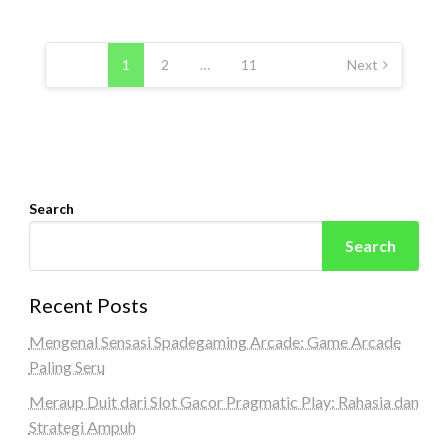
Posts
pagination
1
2
…
11
Next
Search
Search
Recent Posts
Mengenal Sensasi Spadegaming Arcade: Game Arcade
Paling Seru
Meraup Duit dari Slot Gacor Pragmatic Play: Rahasia dan
Strategi Ampuh