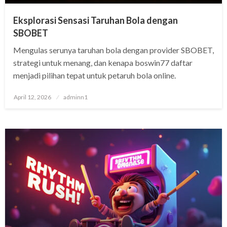
Eksplorasi Sensasi Taruhan Bola dengan
SBOBET
Mengulas serunya taruhan bola dengan provider SBOBET,
strategi untuk menang, dan kenapa boswin77 daftar
menjadi pilihan tepat untuk petaruh bola online.
Posted
April 12, 2026
adminn1
on