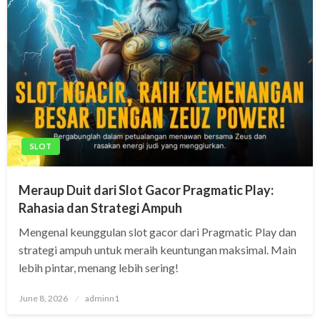
SLOT
Meraup Duit dari Slot Gacor Pragmatic Play:
Rahasia dan Strategi Ampuh
Mengenal keunggulan slot gacor dari Pragmatic Play dan
strategi ampuh untuk meraih keuntungan maksimal. Main
lebih pintar, menang lebih sering!
Posted
June 8, 2026
adminn1
on