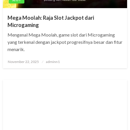
Mega Moolah: Raja Slot Jackpot dari
Microgaming
Mengenal Mega Moolah, game slot dari Microgaming
yang terkenal dengan jackpot progresifnya besar dan fitur
menarik.
Posted
November 22, 2025
adminn1
on