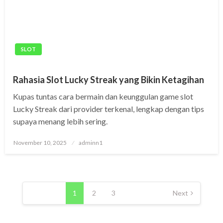
SLOT
Rahasia Slot Lucky Streak yang Bikin Ketagihan
Kupas tuntas cara bermain dan keunggulan game slot
Lucky Streak dari provider terkenal, lengkap dengan tips
supaya menang lebih sering.
Posted
November 10, 2025
adminn1
on
Posts
pagination
1
2
3
Next