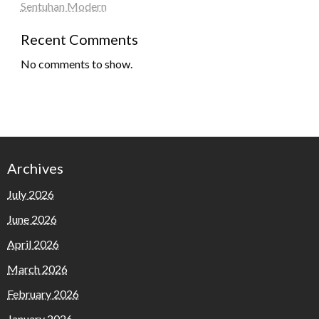
Sentuhan Modern
Recent Comments
No comments to show.
Archives
July 2026
June 2026
April 2026
March 2026
February 2026
January 2026