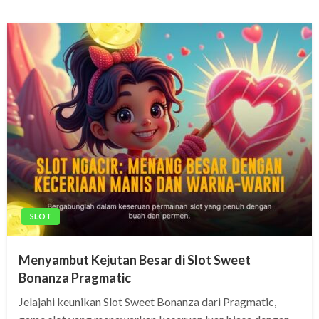
SLOT
Menyambut Kejutan Besar di Slot Sweet
Bonanza Pragmatic
Jelajahi keunikan Slot Sweet Bonanza dari Pragmatic,