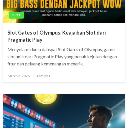
SLOT
Slot Gates of Olympus: Keajaiban Slot dari
Pragmatic Play
Menyelami dunia dahsyat Slot Gates of Olympus, game
slot unik dari Pragmatic Play yang penuh kejutan dengan
fitur dan peluang kemenangan menarik.
Posted
March 5, 2026
adminn1
on