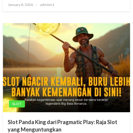
Posted
January 8, 2026
adminn1
on
SLOT
Slot Panda King dari Pragmatic Play: Raja Slot
yang Menguntungkan