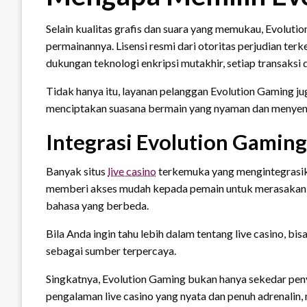
Selain kualitas grafis dan suara yang memukau, Evolut
permainannya. Lisensi resmi dari otoritas perjudian 
dukungan teknologi enkripsi mutakhir, setiap transaksi 
Tidak hanya itu, layanan pelanggan Evolution Gaming j
menciptakan suasana bermain yang nyaman dan menye
Integrasi Evolution Gaming 
Banyak situs
live casino
terkemuka yang mengintegrasik
memberi akses mudah kepada pemain untuk merasakan se
bahasa yang berbeda.
Bila Anda ingin tahu lebih dalam tentang live casino, bi
sebagai sumber terpercaya.
Singkatnya, Evolution Gaming bukan hanya sekedar pen
pengalaman live casino yang nyata dan penuh adrenalin,