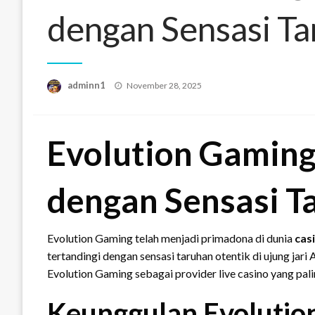
dengan Sensasi Ta
Posted
adminn1
November 28, 2025
on
Evolution Gaming:
dengan Sensasi T
Evolution Gaming telah menjadi primadona di dunia
cas
tertandingi dengan sensasi taruhan otentik di ujung jari 
Evolution Gaming sebagai provider live casino yang paling
Keunggulan Evolutio