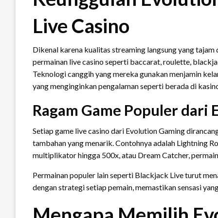
Live Casino
Dikenal karena kualitas streaming langsung yang tajam
permainan live casino seperti baccarat, roulette, black
Teknologi canggih yang mereka gunakan menjamin kela
yang menginginkan pengalaman seperti berada di kasino
Ragam Game Populer dari 
Setiap game live casino dari Evolution Gaming dirancang
tambahan yang menarik. Contohnya adalah Lightning 
multiplikator hingga 500x, atau Dream Catcher, permai
Permainan populer lain seperti Blackjack Live turut me
dengan strategi setiap pemain, memastikan sensasi yang
Mengapa Memilih Ev