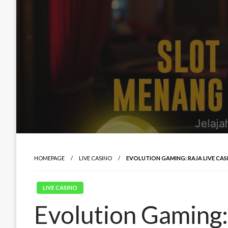
HOMEPAGE
LIVE CASINO
EVOLUTION GAMING: RAJA LIVE CA
LIVE CASINO
Evolution Gaming: