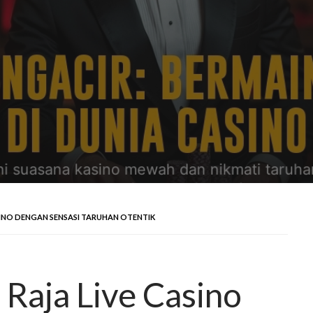
SINO DENGAN SENSASI TARUHAN OTENTIK
 Raja Live Casino