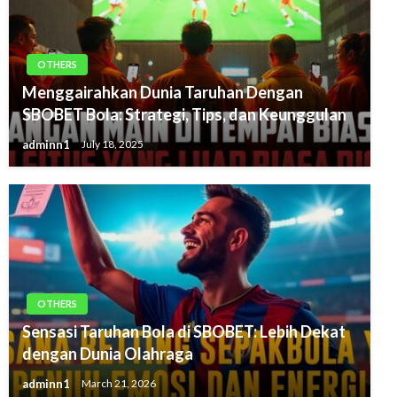
OTHERS
Menggairahkan Dunia Taruhan Dengan
SBOBET Bola: Strategi, Tips, dan Keunggulan
adminn1
July 18, 2025
OTHERS
Sensasi Taruhan Bola di SBOBET: Lebih Dekat
dengan Dunia Olahraga
adminn1
March 21, 2026