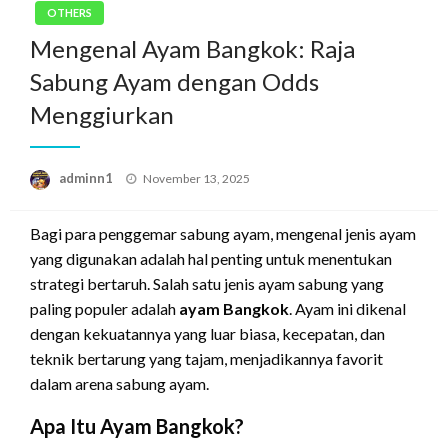
OTHERS
Mengenal Ayam Bangkok: Raja
Sabung Ayam dengan Odds
Menggiurkan
Posted
adminn1
November 13, 2025
on
Bagi para penggemar sabung ayam, mengenal jenis ayam
yang digunakan adalah hal penting untuk menentukan
strategi bertaruh. Salah satu jenis ayam sabung yang
paling populer adalah
ayam Bangkok
. Ayam ini dikenal
dengan kekuatannya yang luar biasa, kecepatan, dan
teknik bertarung yang tajam, menjadikannya favorit
dalam arena sabung ayam.
Apa Itu Ayam Bangkok?