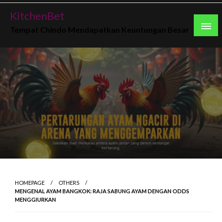
Skip
KitchenBet
to
Tempat Chindo Mendapatkan Keuntungan Besar
content
HOMEPAGE
OTHERS
MENGENAL AYAM BANGKOK: RAJA SABUNG AYAM DENGAN ODDS
MENGGIURKAN