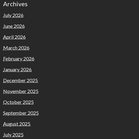
Archives
July 2026
June 2026
April 2026
March 2026
February 2026
January 2026
December 2025
November 2025
October 2025
September 2025
August 2025
July 2025