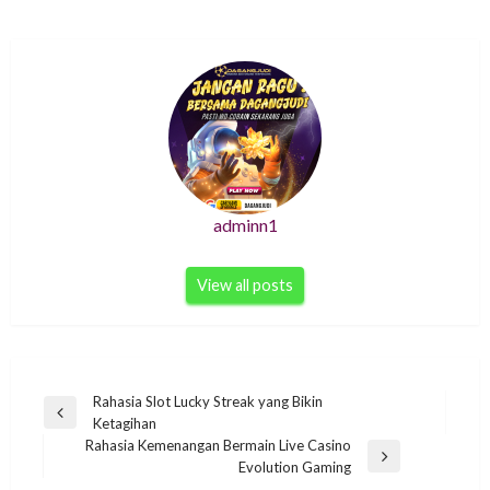
adminn1
View all posts
Post
Rahasia Slot Lucky Streak yang Bikin
Previous
Ketagihan
navigation
Post
Rahasia Kemenangan Bermain Live Casino
Next
Evolution Gaming
Post