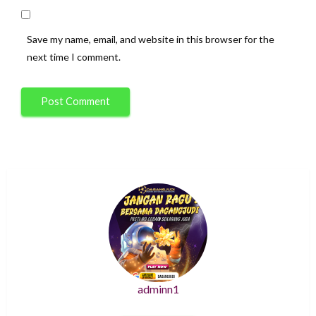
Save my name, email, and website in this browser for the
next time I comment.
adminn1