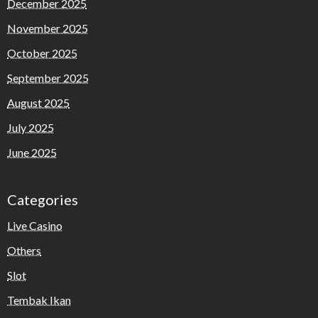
December 2025
November 2025
October 2025
September 2025
August 2025
July 2025
June 2025
Categories
Live Casino
Others
Slot
Tembak Ikan