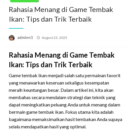
Rahasia Menang di Game Tembak
Ikan: Tips dan Trik Terbaik
Posted
adminn1
August 23, 2025
on
Rahasia Menang di Game Tembak
Ikan: Tips dan Trik Terbaik
Game tembak ikan menjadi salah satu permainan favorit
yang menawarkan keseruan sekaligus kesempatan
meraih keuntungan besar. Dalam artikel ini, kita akan
membahas secara mendalam strategi dan teknik yang
dapat meningkatkan peluang Anda untuk menang dalam
bermain game tembak ikan. Fokus utama kita adalah
bagaimana memaksimalkan hasil tembakan Anda supaya
selalu mendapatkan hasil yang optimal.