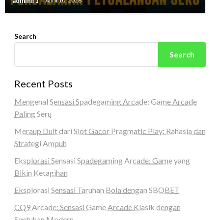
adminn1
April 10, 2026
Search
Search
Recent Posts
Mengenal Sensasi Spadegaming Arcade: Game Arcade
Paling Seru
Meraup Duit dari Slot Gacor Pragmatic Play: Rahasia dan
Strategi Ampuh
Eksplorasi Sensasi Spadegaming Arcade: Game yang
Bikin Ketagihan
Eksplorasi Sensasi Taruhan Bola dengan SBOBET
CQ9 Arcade: Sensasi Game Arcade Klasik dengan
Sentuhan Modern