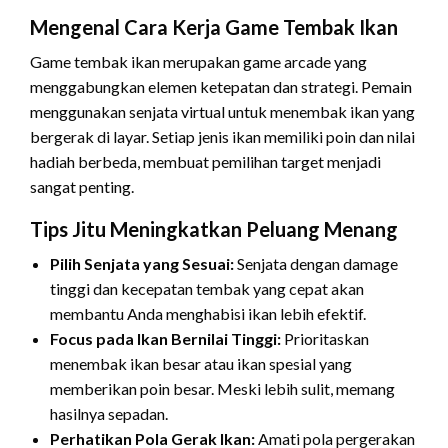
Mengenal Cara Kerja Game Tembak Ikan
Game tembak ikan merupakan game arcade yang
menggabungkan elemen ketepatan dan strategi. Pemain
menggunakan senjata virtual untuk menembak ikan yang
bergerak di layar. Setiap jenis ikan memiliki poin dan nilai
hadiah berbeda, membuat pemilihan target menjadi
sangat penting.
Tips Jitu Meningkatkan Peluang Menang
Pilih Senjata yang Sesuai:
Senjata dengan damage
tinggi dan kecepatan tembak yang cepat akan
membantu Anda menghabisi ikan lebih efektif.
Focus pada Ikan Bernilai Tinggi:
Prioritaskan
menembak ikan besar atau ikan spesial yang
memberikan poin besar. Meski lebih sulit, memang
hasilnya sepadan.
Perhatikan Pola Gerak Ikan:
Amati pola pergerakan