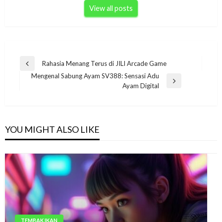
View all posts
Post
Rahasia Menang Terus di JILI Arcade Game
Previous
navigation
Mengenal Sabung Ayam SV388: Sensasi Adu
Post
Next
Ayam Digital
Post
YOU MIGHT ALSO LIKE
TEMBAK IKAN