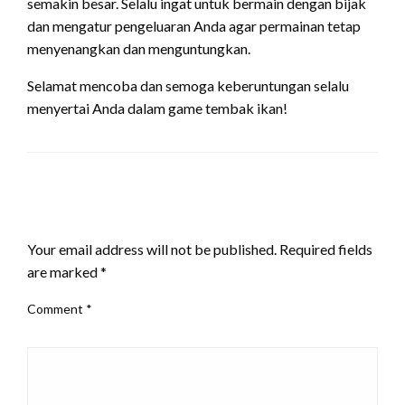
semakin besar. Selalu ingat untuk bermain dengan bijak
dan mengatur pengeluaran Anda agar permainan tetap
menyenangkan dan menguntungkan.
Selamat mencoba dan semoga keberuntungan selalu
menyertai Anda dalam game tembak ikan!
LEAVE A RESPONSE
Your email address will not be published.
Required fields
are marked
*
Comment
*