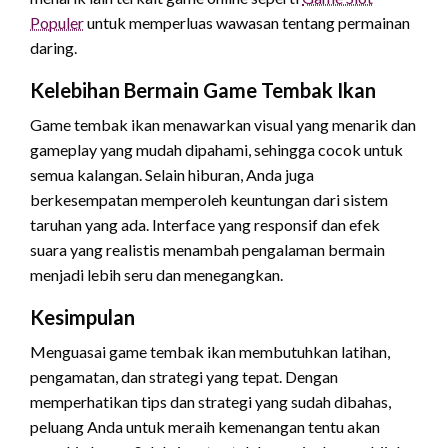
Populer
untuk memperluas wawasan tentang permainan
daring.
Kelebihan Bermain Game Tembak Ikan
Game tembak ikan menawarkan visual yang menarik dan
gameplay yang mudah dipahami, sehingga cocok untuk
semua kalangan. Selain hiburan, Anda juga
berkesempatan memperoleh keuntungan dari sistem
taruhan yang ada. Interface yang responsif dan efek
suara yang realistis menambah pengalaman bermain
menjadi lebih seru dan menegangkan.
Kesimpulan
Menguasai game tembak ikan membutuhkan latihan,
pengamatan, dan strategi yang tepat. Dengan
memperhatikan tips dan strategi yang sudah dibahas,
peluang Anda untuk meraih kemenangan tentu akan