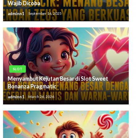
Wajib Dicoba
adminn1
September 16, 2025
SLOT
Menyambut Kejutan Besar di Slot Sweet
Bonanza Pragmatic
adminn1
March 26, 2026