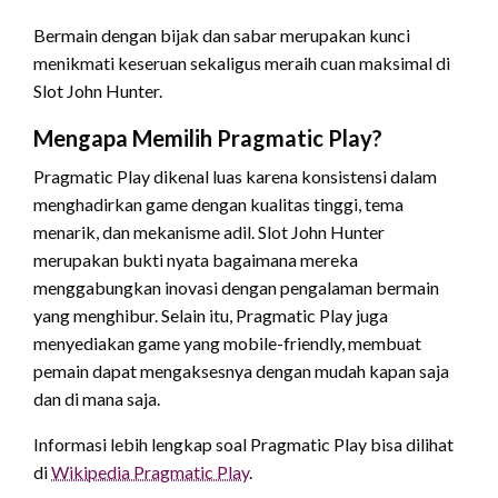
Bermain dengan bijak dan sabar merupakan kunci
menikmati keseruan sekaligus meraih cuan maksimal di
Slot John Hunter.
Mengapa Memilih Pragmatic Play?
Pragmatic Play dikenal luas karena konsistensi dalam
menghadirkan game dengan kualitas tinggi, tema
menarik, dan mekanisme adil. Slot John Hunter
merupakan bukti nyata bagaimana mereka
menggabungkan inovasi dengan pengalaman bermain
yang menghibur. Selain itu, Pragmatic Play juga
menyediakan game yang mobile-friendly, membuat
pemain dapat mengaksesnya dengan mudah kapan saja
dan di mana saja.
Informasi lebih lengkap soal Pragmatic Play bisa dilihat
di
Wikipedia Pragmatic Play
.