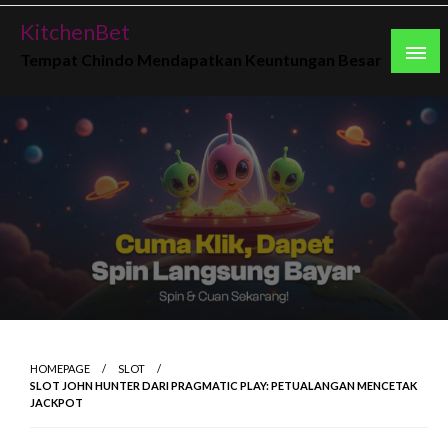
Skip
KitchenBet
to
Tempat Chindo Mendapatkan Keuntungan Besar
content
HOMEPAGE
SLOT
SLOT JOHN HUNTER DARI PRAGMATIC PLAY: PETUALANGAN MENCETAK
JACKPOT