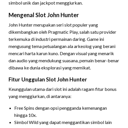
simbol unik dan jackpot menggiurkan.
Mengenal Slot John Hunter
John Hunter merupakan seri slot populer yang
dikembangkan oleh Pragmatic Play, salah satu provider
terkemuka di industri permainan daring. Game ini
mengusung tema petualangan ala arkeolog yang berani
mencari harta karun kuno. Dengan visual yang menarik
dan audio yang mendukung suasana, pemain benar-benar
dibawa ke dunia eksplorasi yang memikat.
Fitur Unggulan Slot John Hunter
Keunggulan utama dari slot ini adalah ragam fitur bonus
yang menggiurkan, di antaranya:
Free Spins dengan opsi pengganda kemenangan
hingga 10x.
Simbol Wild yang dapat menggantikan simbol lain