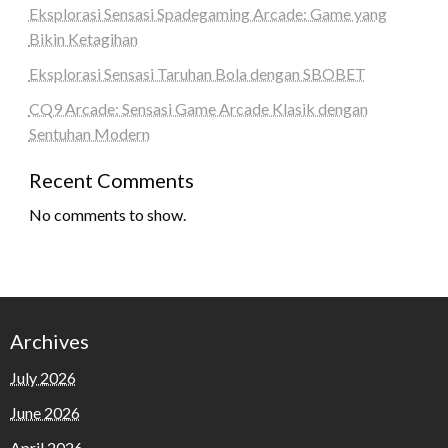
Eksplorasi Sensasi Spadegaming Arcade: Game yang
Bikin Ketagihan
Eksplorasi Sensasi Taruhan Bola dengan SBOBET
CQ9 Arcade: Sensasi Game Arcade Klasik dengan
Sentuhan Modern
Recent Comments
No comments to show.
Archives
July 2026
June 2026
April 2026