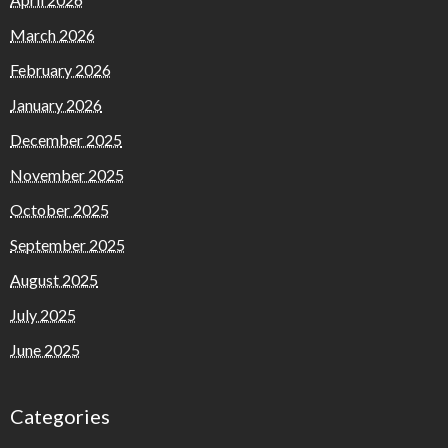
March 2026
February 2026
January 2026
December 2025
November 2025
October 2025
September 2025
August 2025
July 2025
June 2025
Categories