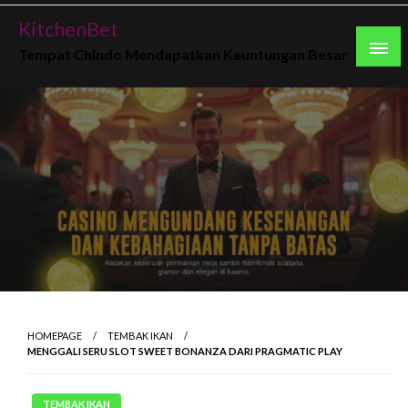
Skip
KitchenBet
to
Tempat Chindo Mendapatkan Keuntungan Besar
content
HOMEPAGE
TEMBAK IKAN
MENGGALI SERU SLOT SWEET BONANZA DARI PRAGMATIC PLAY
TEMBAK IKAN