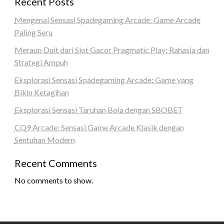
Recent Posts
Mengenal Sensasi Spadegaming Arcade: Game Arcade
Paling Seru
Meraup Duit dari Slot Gacor Pragmatic Play: Rahasia dan
Strategi Ampuh
Eksplorasi Sensasi Spadegaming Arcade: Game yang
Bikin Ketagihan
Eksplorasi Sensasi Taruhan Bola dengan SBOBET
CQ9 Arcade: Sensasi Game Arcade Klasik dengan
Sentuhan Modern
Recent Comments
No comments to show.