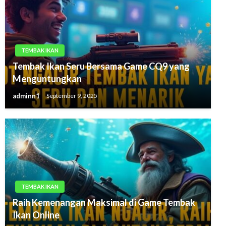
TEMBAK IKAN
Tembak Ikan Seru Bersama Game CQ9 yang
Menguntungkan
adminn1
September 9, 2025
TEMBAK IKAN
Raih Kemenangan Maksimal di Game Tembak
Ikan Online