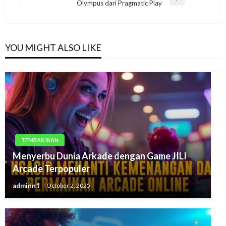
Next
Olympus dari Pragmatic Play
Post
YOU MIGHT ALSO LIKE
TEMBAK IKAN
Menyerbu Dunia Arkade dengan Game JILI
Arcade Terpopuler
adminn1
October 2, 2025