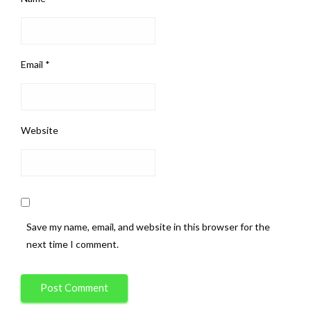
Email
*
Website
Save my name, email, and website in this browser for the
next time I comment.